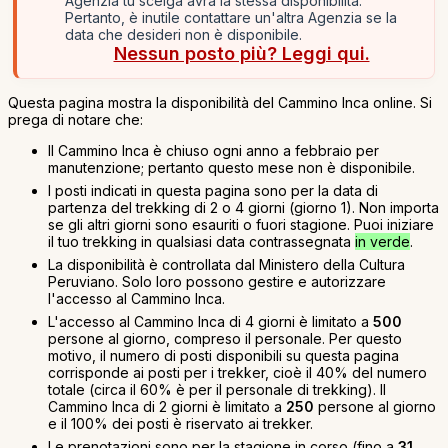
Agenzia tu scelga avrà la stessa disponibilità.
Pertanto, è inutile contattare un'altra Agenzia se la
data che desideri non è disponibile.
Nessun posto più? Leggi qui.
Questa pagina mostra la disponibilità del Cammino Inca online. Si
prega di notare che:
Il Cammino Inca è chiuso ogni anno a febbraio per
manutenzione; pertanto questo mese non è disponibile.
I posti indicati in questa pagina sono per la data di
partenza del trekking di 2 o 4 giorni (giorno 1). Non importa
se gli altri giorni sono esauriti o fuori stagione. Puoi iniziare
il tuo trekking in qualsiasi data contrassegnata
in verde
.
La disponibilità è controllata dal Ministero della Cultura
Peruviano. Solo loro possono gestire e autorizzare
l'accesso al Cammino Inca.
L'accesso al Cammino Inca di 4 giorni è limitato a
500
persone al giorno, compreso il personale. Per questo
motivo, il numero di posti disponibili su questa pagina
corrisponde ai posti per i trekker, cioè il 40% del numero
totale (circa il 60% è per il personale di trekking). Il
Cammino Inca di 2 giorni è limitato a
250
persone al giorno
e il 100% dei posti è riservato ai trekker.
Le prenotazioni sono per la stagione in corso (fino a
31