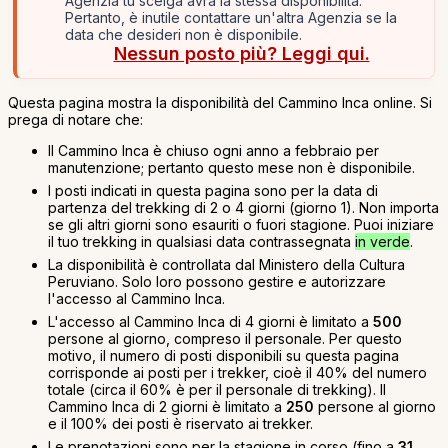
Agenzia tu scelga avrà la stessa disponibilità.
Pertanto, è inutile contattare un'altra Agenzia se la
data che desideri non è disponibile.
Nessun posto più? Leggi qui.
Questa pagina mostra la disponibilità del Cammino Inca online. Si
prega di notare che:
Il Cammino Inca è chiuso ogni anno a febbraio per
manutenzione; pertanto questo mese non è disponibile.
I posti indicati in questa pagina sono per la data di
partenza del trekking di 2 o 4 giorni (giorno 1). Non importa
se gli altri giorni sono esauriti o fuori stagione. Puoi iniziare
il tuo trekking in qualsiasi data contrassegnata
in verde
.
La disponibilità è controllata dal Ministero della Cultura
Peruviano. Solo loro possono gestire e autorizzare
l'accesso al Cammino Inca.
L'accesso al Cammino Inca di 4 giorni è limitato a
500
persone al giorno, compreso il personale. Per questo
motivo, il numero di posti disponibili su questa pagina
corrisponde ai posti per i trekker, cioè il 40% del numero
totale (circa il 60% è per il personale di trekking). Il
Cammino Inca di 2 giorni è limitato a
250
persone al giorno
e il 100% dei posti è riservato ai trekker.
Le prenotazioni sono per la stagione in corso (fino a
31