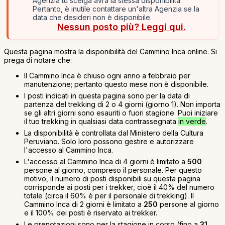
Agenzia tu scelga avrà la stessa disponibilità.
Pertanto, è inutile contattare un'altra Agenzia se la
data che desideri non è disponibile.
Nessun posto più? Leggi qui.
Questa pagina mostra la disponibilità del Cammino Inca online. Si
prega di notare che:
Il Cammino Inca è chiuso ogni anno a febbraio per
manutenzione; pertanto questo mese non è disponibile.
I posti indicati in questa pagina sono per la data di
partenza del trekking di 2 o 4 giorni (giorno 1). Non importa
se gli altri giorni sono esauriti o fuori stagione. Puoi iniziare
il tuo trekking in qualsiasi data contrassegnata
in verde
.
La disponibilità è controllata dal Ministero della Cultura
Peruviano. Solo loro possono gestire e autorizzare
l'accesso al Cammino Inca.
L'accesso al Cammino Inca di 4 giorni è limitato a
500
persone al giorno, compreso il personale. Per questo
motivo, il numero di posti disponibili su questa pagina
corrisponde ai posti per i trekker, cioè il 40% del numero
totale (circa il 60% è per il personale di trekking). Il
Cammino Inca di 2 giorni è limitato a
250
persone al giorno
e il 100% dei posti è riservato ai trekker.
Le prenotazioni sono per la stagione in corso (fino a
31