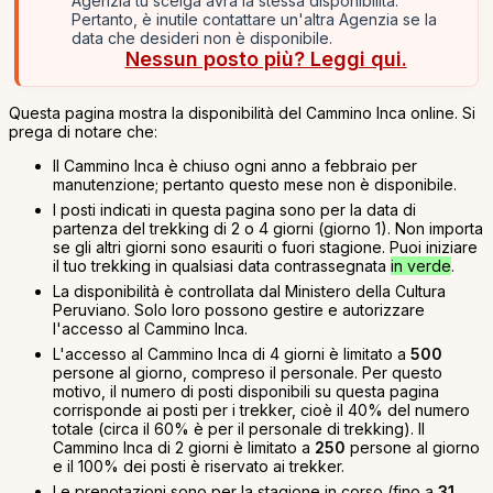
Agenzia tu scelga avrà la stessa disponibilità.
Pertanto, è inutile contattare un'altra Agenzia se la
data che desideri non è disponibile.
Nessun posto più? Leggi qui.
Questa pagina mostra la disponibilità del Cammino Inca online. Si
prega di notare che:
Il Cammino Inca è chiuso ogni anno a febbraio per
manutenzione; pertanto questo mese non è disponibile.
I posti indicati in questa pagina sono per la data di
partenza del trekking di 2 o 4 giorni (giorno 1). Non importa
se gli altri giorni sono esauriti o fuori stagione. Puoi iniziare
il tuo trekking in qualsiasi data contrassegnata
in verde
.
La disponibilità è controllata dal Ministero della Cultura
Peruviano. Solo loro possono gestire e autorizzare
l'accesso al Cammino Inca.
L'accesso al Cammino Inca di 4 giorni è limitato a
500
persone al giorno, compreso il personale. Per questo
motivo, il numero di posti disponibili su questa pagina
corrisponde ai posti per i trekker, cioè il 40% del numero
totale (circa il 60% è per il personale di trekking). Il
Cammino Inca di 2 giorni è limitato a
250
persone al giorno
e il 100% dei posti è riservato ai trekker.
Le prenotazioni sono per la stagione in corso (fino a
31