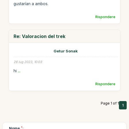
gustarían a ambos.
Rispondere
Re: Valoracion del trek
Getur Sonak
26 lug 2023, 10:03
hi
...
Rispondere
Page 1 of 1
1
Nome
*: