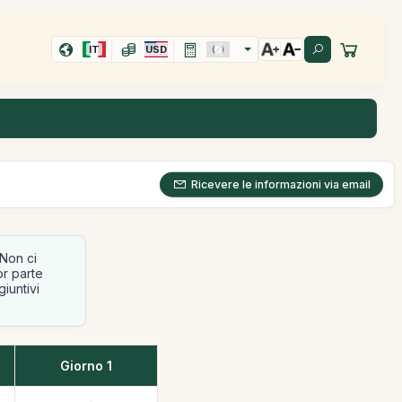
IT
USD
Ricevere le informazioni via email
 Non ci
or parte
iuntivi
Giorno 1