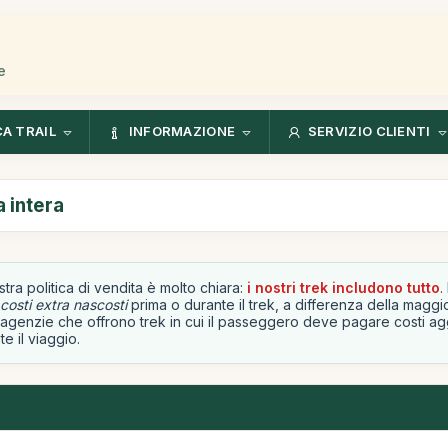
e
CA TRAIL
INFORMAZIONE
SERVIZIO CLIENTI
a intera
stra politica di vendita è molto chiara:
i nostri trek includono tutto
.
costi extra nascosti
prima o durante il trek, a differenza della maggi
 agenzie che offrono trek in cui il passeggero deve pagare costi agg
e il viaggio.