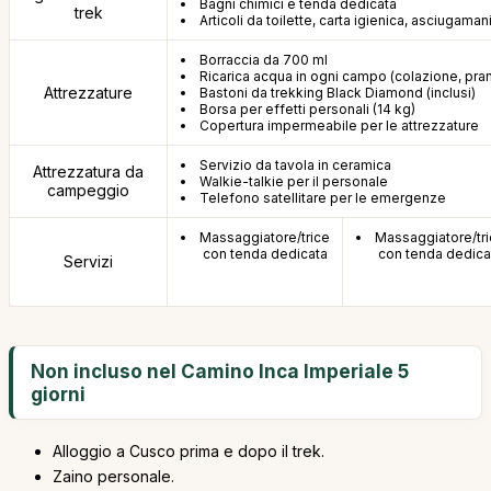
Bagni chimici e tenda dedicata
trek
Articoli da toilette, carta igienica, asciugama
Borraccia da 700 ml
Ricarica acqua in ogni campo (colazione, pra
Attrezzature
Bastoni da trekking Black Diamond (inclusi)
Borsa per effetti personali (14 kg)
Copertura impermeabile per le attrezzature
Servizio da tavola in ceramica
Attrezzatura da
Walkie-talkie per il personale
campeggio
Telefono satellitare per le emergenze
Massaggiatore/trice
Massaggiatore/tr
con tenda dedicata
con tenda dedica
Servizi
Non incluso nel Camino Inca Imperiale 5
giorni
Alloggio a Cusco prima e dopo il trek.
Zaino personale.