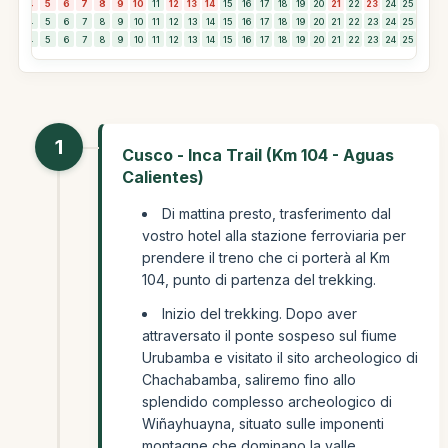
3
4
5
6
7
8
9
10
11
12
13
14
15
16
17
18
19
20
21
22
23
24
25
26
2
3
4
5
6
7
8
9
10
11
12
13
14
15
16
17
18
19
20
21
22
23
24
25
26
2
3
4
5
6
7
8
9
10
11
12
13
14
15
16
17
18
19
20
21
22
23
24
25
26
2
1
Cusco - Inca Trail (Km 104 - Aguas
Calientes)
Di mattina presto, trasferimento dal
vostro hotel alla stazione ferroviaria per
prendere il treno che ci porterà al Km
104, punto di partenza del trekking.
Inizio del trekking. Dopo aver
attraversato il ponte sospeso sul fiume
Urubamba e visitato il sito archeologico di
Chachabamba, saliremo fino allo
splendido complesso archeologico di
Wiñayhuayna, situato sulle imponenti
montagne che dominano la valle