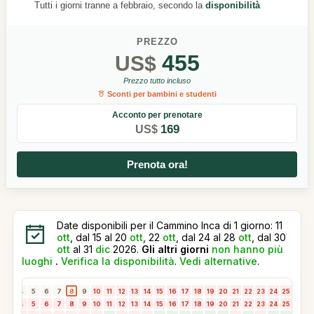
Tutti i giorni tranne a febbraio, secondo la
disponibilità
PREZZO
455
US$
Prezzo tutto incluso
Sconti per bambini e studenti
Acconto per prenotare
169
US$
Prenota ora!
Date disponibili per il Cammino Inca di 1 giorno: 11
ott
, dal 15 al 20
ott
, 22
ott
, dal 24 al 28
ott
, dal 30
ott
al 31
dic
2026.
Gli altri giorni
non hanno più
luoghi
.
Verifica la disponibilità
.
Vedi alternative
.
3
4
5
6
7
8
9
10
11
12
13
14
15
16
17
18
19
20
21
22
23
24
25
26
2
3
4
5
6
7
8
9
10
11
12
13
14
15
16
17
18
19
20
21
22
23
24
25
26
2