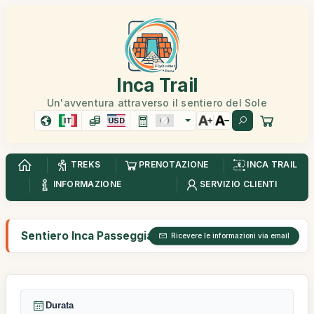
Inca Trail
Un'avventura attraverso il sentiero del Sole
IT
USD
TREKS
PRENOTAZIONE
INCA TRAIL
INFORMAZIONE
SERVIZIO CLIENTI
Sentiero Inca Passeggiata giornata intera
Ricevere le informazioni via email
Durata