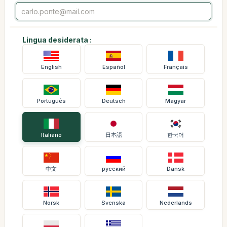
Lingua desiderata :
English
Español
Français
Português
Deutsch
Magyar
Italiano
日本語
한국어
中文
русский
Dansk
Norsk
Svenska
Nederlands