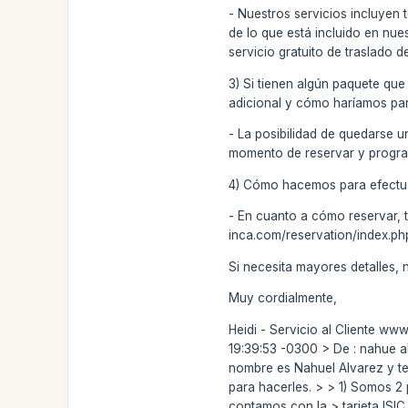
- Nuestros servicios incluyen 
de lo que está incluido en nue
servicio gratuito de traslado d
3) Si tienen algún paquete que
adicional y cómo haríamos para
- La posibilidad de quedarse un
momento de reservar y programa
4) Cómo hacemos para efectuar
- En cuanto a cómo reservar, t
inca.com/reservation/index.php
Si necesita mayores detalles
Muy cordialmente,
Heidi - Servicio al Cliente ww
19:39:53 -0300 > De : nahue 
nombre es Nahuel Alvarez y te
para hacerles. > > 1) Somos 2
contamos con la > tarjeta ISIC 