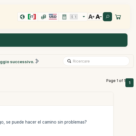
IT
USD
ggio successivo.
Page 1 of 1
1
igo, se puede hacer el camino sin problemas?