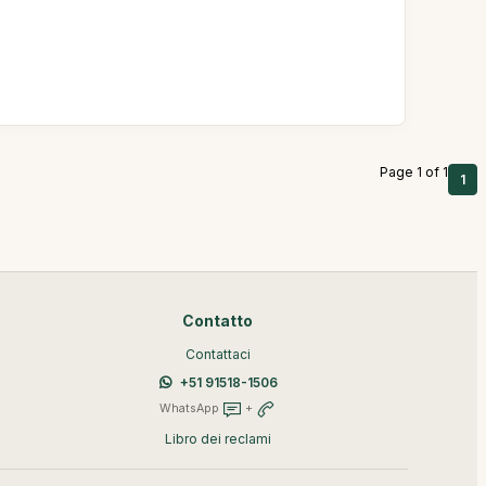
Page 1 of 1
1
Contatto
Contattaci
+51 91518-1506
WhatsApp
+
Libro dei reclami