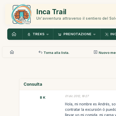
Inca Trail
Un'avventura attraverso il sentiero del Sol
TREKS
PRENOTAZIONE
IN
Torna alla lista.
Nuovo me
Consulta
01 dic 2012, 18:27
B K
Hola, mi nombre es Andrés, soy
contratar la excursión ó pued
llevar yo mi comida, mi carpa 