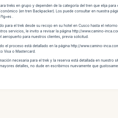
ra treks en grupo y dependen de la categoría del tren que elija para 
Económico (en tren Backpacker). Los puede consultar en nuestra pág
?lg=es .
do para el trek desde su recojo en su hotel en Cusco hasta el retorno (
stros servicios, le invito a revisar la página http://www.camino-inca.
el aeropuerto para nuestros clientes, previa solicitud.
do el proceso está detallado en la página http://www.camino-inca.co
ito Visa o Mastercard.
ación necesaria para el trek y la reserva está detallada en nuestro si
ita mayores detalles, no dude en escribirnos nuevamente que gustosam