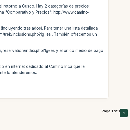
el retorno a Cusco. Hay 2 categorías de precios:
ina "Comparativo y Precios": http://www.camino-
incluyendo traslados). Para tener una lista detallada
com/trek/inclusions.php?lg=es . También ofrecemos un
m/reservation/index.php?lg=es y el único medio de pago
tio en internet dedicado al Camino Inca que le
ente lo atenderemos.
Page 1 of 1
1