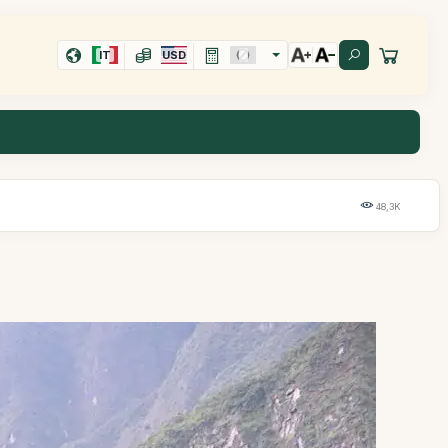
IT
USD
48,3K