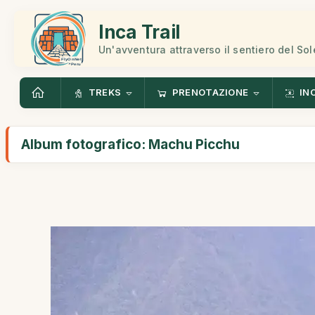
Inca Trail
Un'avventura attraverso il sentiero del Sol
TREKS
PRENOTAZIONE
IN
Album fotografico: Machu Picchu