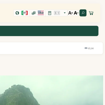
IT
USD
65,6K