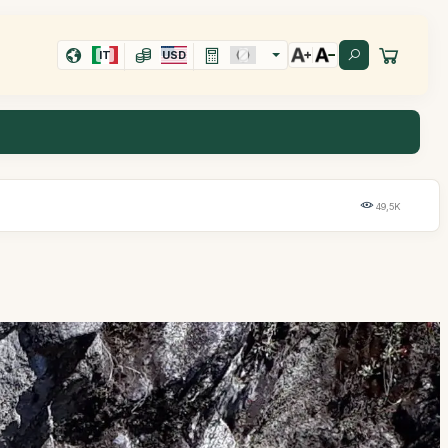
IT
USD
49,5K