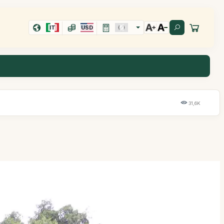
IT
USD
31,6K