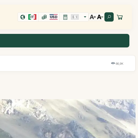
IT
USD
66,9K