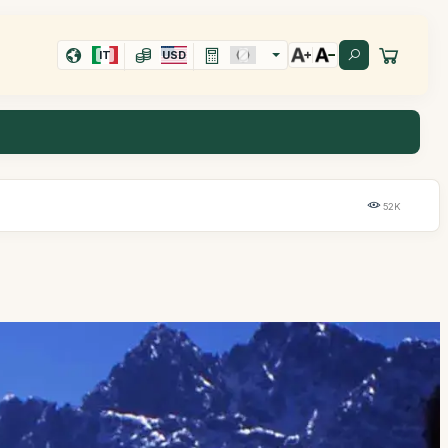
IT
USD
52K