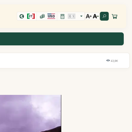
IT
USD
43,8K