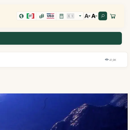
IT
USD
41,9K