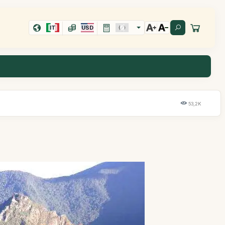
IT
USD
53,2K