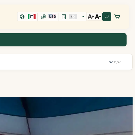
IT
USD
14,5K