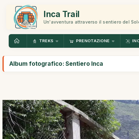
Inca Trail
Un'avventura attraverso il sentiero del Sol
TREKS
PRENOTAZIONE
IN
Album fotografico: Sentiero Inca