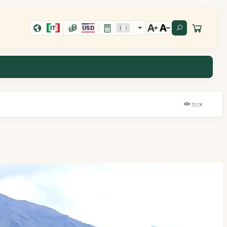
IT
USD
53,1K