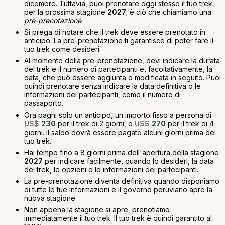
dicembre. Tuttavia, puoi prenotare oggi stesso il tuo trek
per la prossima stagione
2027
; è ciò che chiamiamo una
pre-prenotazione
.
Si prega di notare che il trek deve essere prenotato in
anticipo. La pre-prenotazione ti garantisce di poter fare il
tuo trek come desideri.
Al momento della pre-prenotazione, devi indicare la durata
del trek e il numero di partecipanti e, facoltativamente, la
data, che può essere aggiunta o modificata in seguito. Puoi
quindi prenotare senza indicare la data definitiva o le
informazioni dei partecipanti, come il numero di
passaporto.
Ora paghi solo un anticipo, un importo fisso a persona di
US$
230
per il trek di 2 giorni, o
US$
270
per il trek di 4
giorni. Il saldo dovrà essere pagato alcuni giorni prima del
tuo trek.
Hai tempo fino a 8 giorni prima dell'apertura della stagione
2027
per indicare facilmente, quando lo desideri, la data
del trek, le opzioni e le informazioni dei partecipanti.
La pre-prenotazione diventa definitiva quando disponiamo
di tutte le tue informazioni e il governo peruviano apre la
nuova stagione.
Non appena la stagione si apre, prenotiamo
immediatamente il tuo trek. Il tuo trek è quindi garantito al