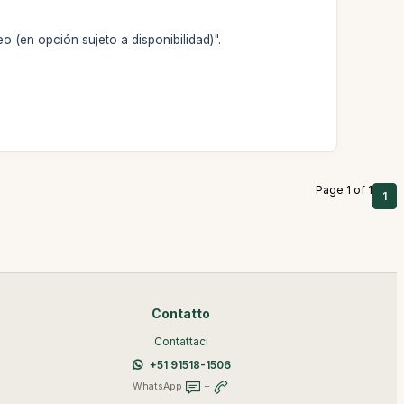
o (en opción sujeto a disponibilidad)".
Page 1 of 1
1
Contatto
Contattaci
+51 91518-1506
WhatsApp
+