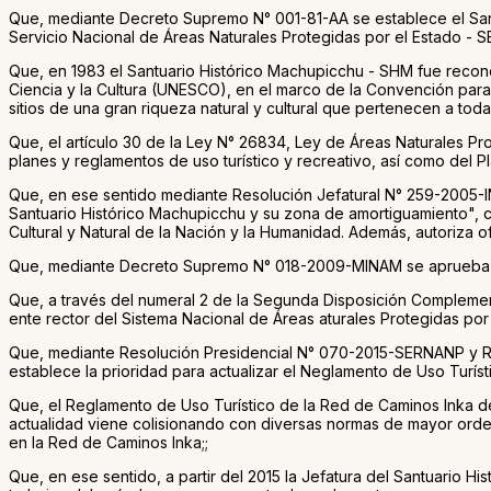
Que, mediante Decreto Supremo N° 001-81-AA se establece el Santu
Servicio Nacional de Áreas Naturales Protegidas por el Estado - S
Que, en 1983 el Santuario Histórico Machupicchu - SHM fue recono
Ciencia y la Cultura (UNESCO), en el marco de la Convención para 
sitios de una gran riqueza natural y cultural que pertenecen a tod
Que, el artículo 30 de la Ley N° 26834, Ley de Áreas Naturales Pr
planes y reglamentos de uso turístico y recreativo, así como del P
Que, en ese sentido mediante Resolución Jefatural N° 259-2005-I
Santuario Histórico Machupicchu y su zona de amortiguamiento", c
Cultural y Natural de la Nación y la Humanidad. Además, autoriza o
Que, mediante Decreto Supremo N° 018-2009-MINAM se aprueba el
Que, a través del numeral 2 de la Segunda Disposición Complemen
ente rector del Sistema Nacional de Áreas aturales Protegidas por
Que, mediante Resolución Presidencial N° 070-2015-SERNANP y Res
establece la prioridad para actualizar el Neglamento de Uso Turí
Que, el Reglamento de Uso Turístico de la Red de Caminos Inka de
actualidad viene colisionando con diversas normas de mayor orden 
en la Red de Caminos Inka;;
Que, en ese sentido, a partir del 2015 la Jefatura del Santuario 