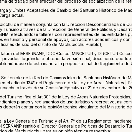
a de trabajo para efectuar del proceso de socialización de la ref
arga y Límites Aceptables de Cambio del Santuario Histórico de Ma
arga actual.
hupicchu de manera conjunta con la Dirección Desconcentrada de Cul
 Turismo a través de la Dirección de General de Políticas y Desarrol
SHM, efectuándose talleres con representantes de las entidades públ
ados en turismo y personal de apoyo), con actores académicos y con 
ciales de sitio del distrito de Machupicchu Pueblo);
la Jefatura del M-SERNANP, DDC-Cusco, MINCETUR y DIRCETUR Cusco) 
co-privados, lográndose obtener la versión final, documento que fu
obteniéndose de esta manera la propuesta final de Reglamento de U
co Sostenible de la Red de Caminos Inka del Santuario Histórico d
 en el artículo 134° del Reglamento de la Ley de Areas Naturales 
upicchu a través de su Comisión Ejecutiva el 21 de noviembre del 2
el Turismo ifica el Art.30” de la Ley de Áreas Naturales Protegidas, 
dientes planes y reglamentos de uso turístico y recreativo, así com
tos deberán contar con la opinión técnica vinculante del Ministerio
5° de la Ley General de Turismo y el Art. 7° de su Reglamento, med
del SERNANP remitió al Director General de Políticas de Desarrollo 
órico de Machupicchu. para su opinión técnica respectiva;