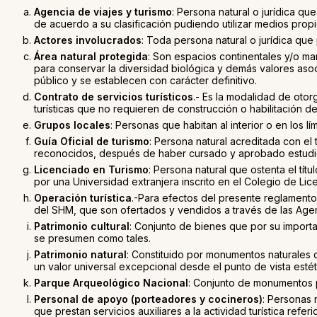
Agencia de viajes y turismo
: Persona natural o jurídica qu
de acuerdo a su clasificación pudiendo utilizar medios prop
Actores involucrados
: Toda persona natural o jurídica que
Área natural protegida
: Son espacios continentales y/o ma
para conservar la diversidad biológica y demás valores asocia
público y se establecen con carácter definitivo.
Contrato de servicios turísticos
.- Es la modalidad de oto
turísticas que no requieren de construcción o habilitación de 
Grupos locales
: Personas que habitan al interior o en lo
Guía Oficial de turismo
: Persona natural acreditada con el 
reconocidos, después de haber cursado y aprobado estudio
Licenciado en Turismo
: Persona natural que ostenta el tít
por una Universidad extranjera inscrito en el Colegio de Li
Operación turística
.-Para efectos del presente reglamento 
del SHM, que son ofertados y vendidos a través de las Agen
Patrimonio cultural
: Conjunto de bienes que por su importan
se presumen como tales.
Patrimonio natural
: Constituido por monumentos naturales c
un valor universal excepcional desde el punto de vista estét
Parque Arqueológico Nacional
: Conjunto de monumentos pr
Personal de apoyo (porteadores y cocineros)
: Personas 
que prestan servicios auxiliares a la actividad turística re