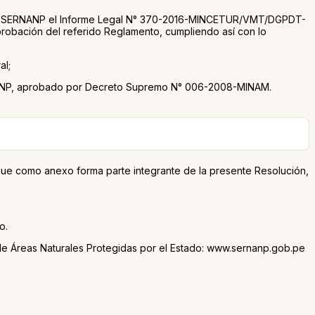
e al SERNANP el Informe Legal N° 370-2016-MINCETUR/VMT/DGPDT-
 aprobación del referido Reglamento, cumpliendo así con lo
al;
SERNANP, aprobado por Decreto Supremo N° 006-2008-MINAM.
 que como anexo forma parte integrante de la presente Resolución,
o.
nal de Áreas Naturales Protegidas por el Estado: www.sernanp.gob.pe