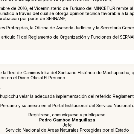
embre de 2016, el Viceministerio de Turismo del MINCETUR remit
urístico a través del cual se otorga opinión técnica favorable a la
aprobación por parte de SERNANP;
es Protegidas, la Oficina de Asesoría Judídica y la Secretaría Gener
 del artículo 11 del Reglamento de Organización y Funciones del 
de la Red de Caminos Inka del Santuario Histórico de Machupicchu,
ión en el Diario Oficial El Peruano.
.
achupicchu velar la adecuada implementación del referido Reglament
 El Peruano y su anexo en el Portal Institucional del Servicio Nacio
Regístrese, comuníquese y publíquese
Pedro Gamboa Moquillaza
Jefe
Servicio Nacional de Áreas Naturales Protegidas por el Estado