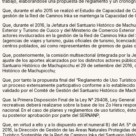
trabajo, elaborándose una propuesta de reglamento y un cronogram
Que, durante el año 2015 se realizó el Estudio de Capacidad de C
gestión de la Red de Caminos Inka se mantenga la Capacidad de C
Que, durante el 2016, la Jefatura del Santuario Histórico de Mac
Exterior y Turismo de Cusco y del Ministerio de Comercio Exterior y
actores involucrados en la gestión de la Red de Caminos Inka del 
(agencias de viajes y turismo, guías oficiales de turismo, licenci
centros poblados, así como representantes de gremios de guías ofi
Que, posteriormente, la comisión multisectorial (integrada por 
ajuste de los aportes alcanzados por los distinctos actores públi
Santuario Histórico de Machupicchu el 29 de setiembre del 2016, 
Histórico de Machupicchu;
Que, por tanto la propuesta final del “Reglamento de Uso Turísti
un proceso extensamente participativo conforme a lo establecido
validado por el Comité de Gestión del Santuario Histórico de Mach
Que. la Primera Disposición Final de la Ley N° 29408, Ley General d
recreativas deberá realizarse sobre la base de los Zo Hera respon
nacional. En el caso de planes y reglamentos de uso turístico, és
su posterior aprobación por parte del SERNANP;
Que, en virtud a ello y a lo dispuesto en el numeral 8) del Art. 
2016, la Dirección de Gestión de las Áreas Naturales Protegidas 
Turístico Sostenible de la Red de Caminos Inka del Santuario Hist