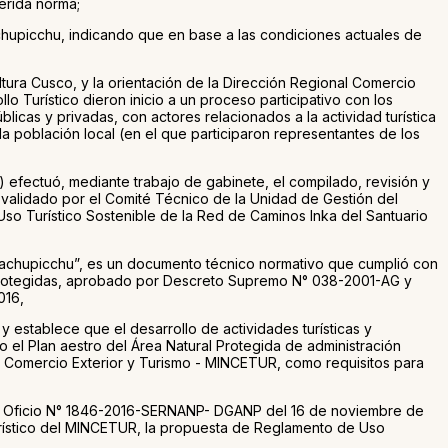
erida norma;
chupicchu, indicando que en base a las condiciones actuales de
tura Cusco, y la orientación de la Dirección Regional Comercio
lo Turístico dieron inicio a un proceso participativo con los
icas y privadas, con actores relacionados a la actividad turística
la población local (en el que participaron representantes de los
efectuó, mediante trabajo de gabinete, el compilado, revisión y
e validado por el Comité Técnico de la Unidad de Gestión del
so Turístico Sostenible de la Red de Caminos Inka del Santuario
e Machupicchu”, es un documento técnico normativo que cumplió con
| Protegidas, aprobado por Descreto Supremo N° 038-2001-AG y
016,
y establece que el desarrollo de actividades turísticas y
o el Plan aestro del Área Natural Protegida de administración
 de Comercio Exterior y Turismo - MINCETUR, como requisitos para
iante Oficio N° 1846-2016-SERNANP- DGANP del 16 de noviembre de
Turístico del MINCETUR, la propuesta de Reglamento de Uso