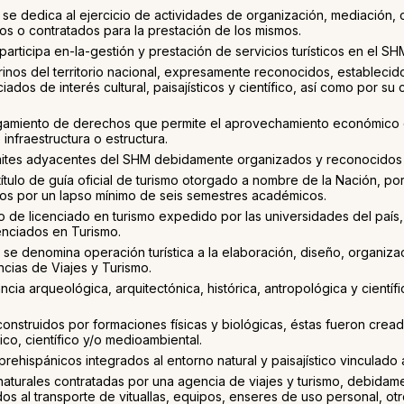
e se dedica al ejercicio de actividades de organización, mediación, 
ios o contratados para la prestación de los mismos.
 participa en-la-gestión y prestación de servicios turísticos en el 
rinos del territorio nacional, expresamente reconocidos, establecid
dos de interés cultural, paisajísticos y científico, así como por su 
rgamiento de derechos que permite el aprovechamiento económico de
infraestructura o estructura.
s límites adyacentes del SHM debidamente organizados y reconocidos
título de guía oficial de turismo otorgado a nombre de la Nación, po
s por un lapso mínimo de seis semestres académicos.
ulo de licenciado en turismo expedido por las universidades del país,
cenciados en Turismo.
se denomina operación turística a la elaboración, diseño, organizac
cias de Viajes y Turismo.
cia arqueológica, arquitectónica, histórica, antropológica y cientí
onstruidos por formaciones físicas y biológicas, éstas fueron cread
ico, científico y/o medioambiental.
ehispánicos integrados al entorno natural y paisajístico vinculado a
naturales contratadas por una agencia de viajes y turismo, debida
feridos al transporte de vituallas, equipos, enseres de uso personal,