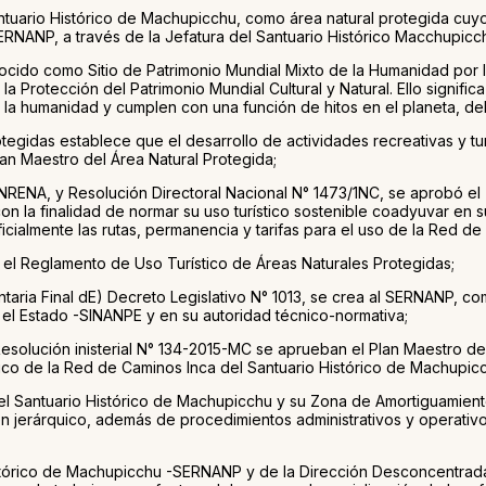
ario Histórico de Machupicchu, como área natural protegida cuyo p
ERNANP, a través de la Jefatura del Santuario Histórico Macchupicc
cido como Sitio de Patrimonio Mundial Mixto de la Humanidad por l
la Protección del Patrimonio Mundial Cultural y Natural. Ello sign
a la humanidad y cumplen con una función de hitos en el planeta, de
otegidas establece que el desarrollo de actividades recreativas y t
lan Maestro del Área Natural Protegida;
NRENA, y Resolución Directoral Nacional N° 1473/1NC, se aprobó el
on la finalidad de normar su uso turístico sostenible coadyuvar en
ficialmente las rutas, permanencia y tarifas para el uso de la Red 
 Reglamento de Uso Turístico de Áreas Naturales Protegidas;
taria Final dE) Decreto Legislativo N° 1013, se crea al SERNANP, 
 el Estado -SINANPE y en su autoridad técnico-normativa;
olución inisterial N° 134-2015-MC se aprueban el Plan Maestro de
stico de la Red de Caminos Inca del Santuario Histórico de Machupi
l Santuario Histórico de Machupicchu y su Zona de Amortiguamiento
jerárquico, además de procedimientos administrativos y operativos 
Histórico de Machupicchu -SERNANP y de la Dirección Desconcentrada 